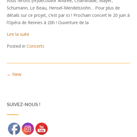
vous ferons (re)découvrir Andrée, Chaminade, Mayer,
Schumann, Le Beau, Hensel-Mendelssohn… Pour plus de
détails sur ce projet, c’est par ici ! Prochain concert le 20 juin à
l’Opéra de Rennes à 20h ! Ouverture de la
Lire la suite
Posted in
Concerts
Posts
←
New
navigation
SUIVEZ-NOUS !