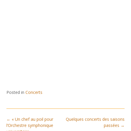
Posted in
Concerts
Post
←
« Un chef au poil pour
Quelques concerts des saisons
navigation
l’Orchestre symphonique
passées
→