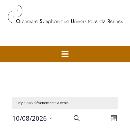
Skip
to
content
Il n’y a pas d’évènements à venir.
Recherche
Navig
10/08/2026
RECHERCHE
MOIS
de
et
Sélectionnez