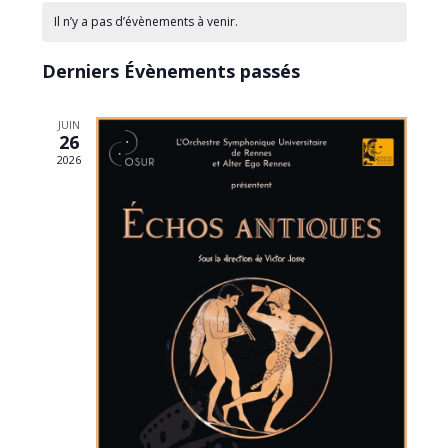
vues
navigation
une
Il n’y a pas d’évènements à venir.
Évèn
date.
de
vues
Derniers Évènements passés
Évènements
JUIN
26
2026