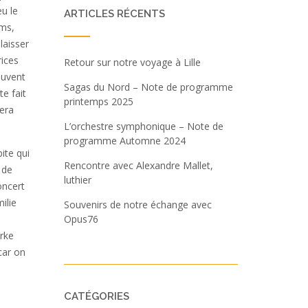
eu le
ARTICLES RÉCENTS
oms,
laisser
rices
Retour sur notre voyage à Lille
ouvent
Sagas du Nord – Note de programme
e fait
printemps 2025
sera
L’orchestre symphonique – Note de
programme Automne 2024
ite qui
Rencontre avec Alexandre Mallet,
 de
luthier
oncert
ilie
Souvenirs de notre échange avec
Opus76
s
arke
car on
CATÉGORIES