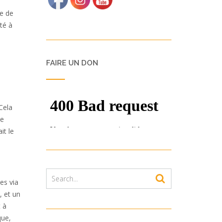
ue de
té à
FAIRE UN DON
Cela
le
it le
es via
, et un
t à
que,