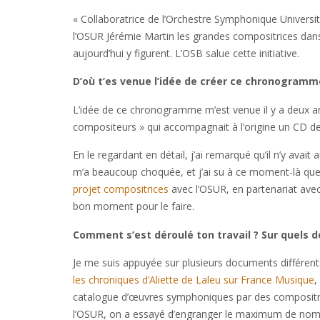
« Collaboratrice de l’Orchestre Symphonique Universi
l’OSUR Jérémie Martin les grandes compositrices dan
aujourd’hui y figurent. L’OSB salue cette initiative.
D’où t’es venue l’idée de créer ce chronogramm
L’idée de ce chronogramme m’est venue il y a deux an
compositeurs » qui accompagnait à l’origine un CD de
En le regardant en détail, j’ai remarqué qu’il n’y ava
m’a beaucoup choquée, et j’ai su à ce moment-là que j
projet compositrices
avec l’OSUR, en partenariat avec l
bon moment pour le faire.
Comment s’est déroulé ton travail ? Sur quels 
Je me suis appuyée sur plusieurs documents différent
les chroniques d’Aliette de Laleu sur France Musique
,
catalogue d’œuvres symphoniques par des compositri
l’OSUR, on a essayé d’engranger le maximum de noms, 