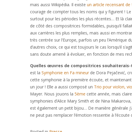
mais aussi Wikipédia. Il existe
un article recensant de
courage de compter tous les noms qui y figurent ! Le 
surtout pour les périodes les plus récentes… Et là cl
de côté des compositrices formidables, puisqu’il fallai
aux carrières les plus remplies, mais aussi en montran
très centrée sur l’Europe, parfois un peu l’Amérique 
d’autres choix, ce qui est toujours le cas lorsqu’il s
sans doute amené à évoluer, en fonction de mes rech
Quelles œuvres de compositrices souhaiterais-
est la
Symphonie en Fa mineur
de Dora Pejačević, cr
cette symphonie à la première écoute, et maintenant je
un jour ! Elle a aussi composé un
Trio pour violon, vio
Mayer. Nous jouons la
5ème
cette année, mais claire
symphonies d’Alice Mary Smith et de Nina Makarova, d
est également un petit bijou… De manière générale j’
ne peut pas remplacer l’émotion ressentie à l’écoute 
Posted in
Presse