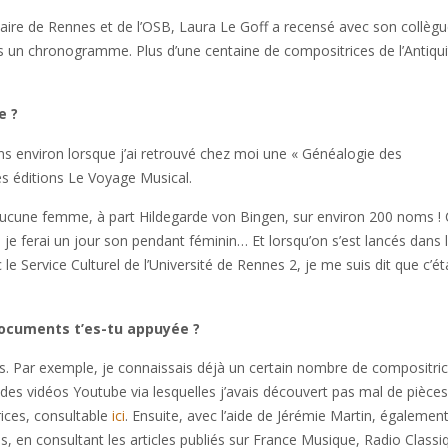
taire de Rennes et de l’OSB, Laura Le Goff a recensé avec son collèg
s un chronogramme. Plus d’une centaine de compositrices de l’Antiqui
e ?
s environ lorsque j’ai retrouvé chez moi une « Généalogie des
s éditions Le Voyage Musical.
it aucune femme, à part Hildegarde von Bingen, sur environ 200 noms ! 
e ferai un jour son pendant féminin… Et lorsqu’on s’est lancés dans 
e Service Culturel de l’Université de Rennes 2, je me suis dit que c’éta
documents t’es-tu appuyée ?
s. Par exemple, je connaissais déjà un certain nombre de compositric
 des vidéos Youtube via lesquelles j’avais découvert pas mal de pièces
ces, consultable
ici
. Ensuite, avec l’aide de Jérémie Martin, égalemen
en consultant les articles publiés sur France Musique, Radio Classi