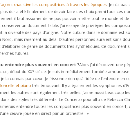
 façon exhaustive les compositrices à travers les époques
. Je n’ai pas 
plus dur a été finalement de devoir faire des choix parmi tous ces n
airement il faut assumer de ne pas pouvoir mettre tout le monde et de 
t conserver un document lisible. J’ai essayé de privilégier les composit
t la diversité des pays d’origine. Notre culture dans le domaine est s
du Nord, mais rarement au-delà. D’autres personnes auraient sans dout
’agit d’élaborer ce genre de documents très synthétiques. Ce document 
erches futures.
tu entendre plus souvent en concert ?
Alors j’ai découvert une pép
e
oate, début du XX
siècle. Je suis immédiatement tombée amoureuse
 la connais par cœur. Je frissonne rien qu’à l’idée de l’entendre en c
loncelle et piano
très émouvant. Il y a également les symphonies d’Em
ment les autres sont également très belles. J’aime aussi beaucoup le
ans des styles très différents. Le Concerto pour alto de Rebecca Cl
aimerais entendre toutes les compositrices plus souvent en concert, 
d’une œuvre jouée en direct par un orchestre ! »