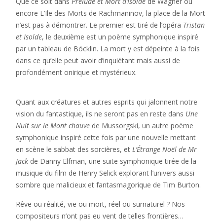
Que ce soit dans
Prélude et Mort d’Isolde
de Wagner ou
encore
L’Ile des Morts
de Rachmaninov, la place de la Mort
n’est pas à démontrer. Le premier est tiré de l’opéra
Tristan
et Isolde
, le deuxième est un poème symphonique inspiré
par un tableau de Böcklin. La mort y est dépeinte à la fois
dans ce qu’elle peut avoir d’inquiétant mais aussi de
profondément onirique et mystérieux.
Quant aux créatures et autres esprits qui jalonnent notre
vision du fantastique, ils ne seront pas en reste dans
Une
Nuit sur le Mont chauve
de Mussorgski, un autre poème
symphonique inspiré cette fois par une nouvelle mettant
en scène le sabbat des sorcières, et
L’Étrange Noël de Mr
Jack
de Danny Elfman, une suite symphonique tirée de la
musique du film de Henry Selick explorant l’univers aussi
sombre que malicieux et fantasmagorique de Tim Burton.
Rêve ou réalité, vie ou mort, réel ou surnaturel ? Nos
compositeurs n’ont pas eu vent de telles frontières…